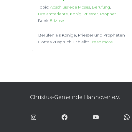
Topic:
Abschlussrede Moses
,
Berufung
,
Dreiämterlehre
,
König
,
Priester
,
Prophet
Book:
5. Mose
Berufen als Könige, Priester und Propheten
Gottes Zuspruch Er bleibt…
read more
Christus-Gemeinde Hannover e.V.
INSTAGRAM
FACEBOOK
YOUTUBE
WHA