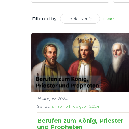
Filtered by:
Topic: König
Clear
18 August, 2024
Series:
Einzelne Predigten 2024
Berufen zum König, Priester
und Propheten