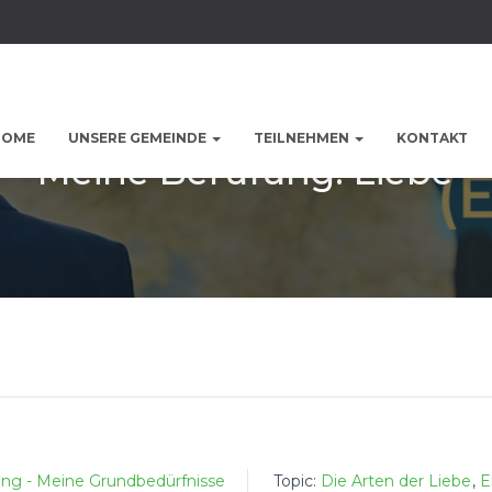
HOME
UNSERE GEMEINDE
TEILNEHMEN
KONTAKT
Meine Berufung: Liebe
ng - Meine Grundbedürfnisse
Topic:
Die Arten der Liebe
,
E