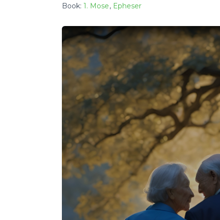
Book:
1. Mose
,
Epheser