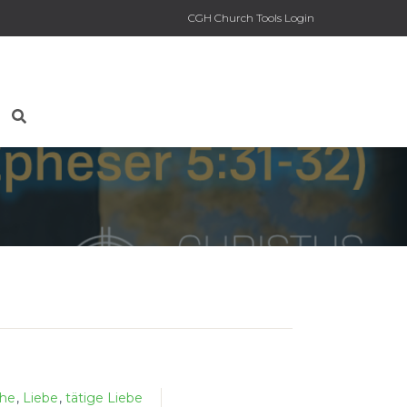
CGH Church Tools Login
he
,
Liebe
,
tätige Liebe