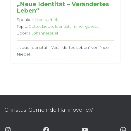
„Neue Identität – Verändertes
Leben“
Speaker:
Nico Niebel
Topic:
Gottes Liebe
,
Identiät
,
immer geliebt
Book:
1. Johannesbrief
„Neue Identität – Verändertes Leben“ von Nico
Niebel.
Christus-Gemeinde Hannover e.V.
INSTAGRAM
FACEBOOK
YOUTUBE
WHATSAP