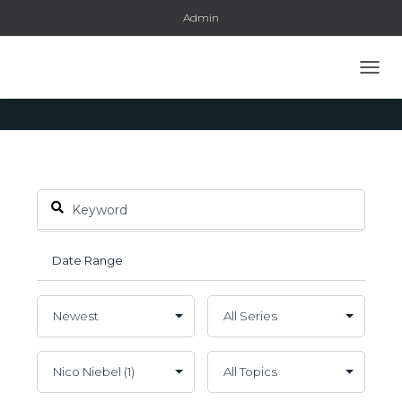
Admin
Speaker: Nico Niebel
NAVI
UMSC