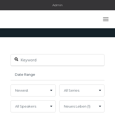
Admin
Topic: Neues Leben
NAVI
UMSC