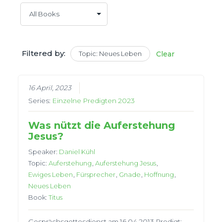
Filtered by:
Topic: Neues Leben
Clear
16 April, 2023
Series:
Einzelne Predigten 2023
Was nützt die Auferstehung
Jesus?
Speaker:
Daniel Kühl
Topic:
Auferstehung
,
Auferstehung Jesus
,
Ewiges Leben
,
Fürsprecher
,
Gnade
,
Hoffnung
,
Neues Leben
Book:
Titus
Gesprächsgottesdienst am 16.04.2013 Predigt: