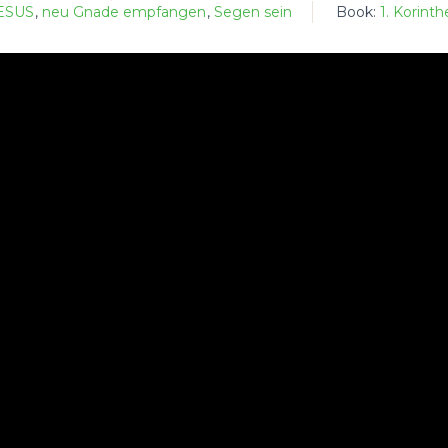
ESUS
,
neu Gnade empfangen
,
Segen sein
Book:
1. Korinth