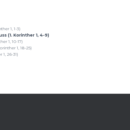
her 1, 1-3)
s (1. Korinther 1, 4-9)
her 1, 10-17)
rinther 1, 18-25)
 1, 26-31)
TSAPP