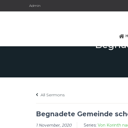
Admin
Begnad
All Sermons
Begnadete Gemeinde sche
1 November, 2020
Series:
Von Korinth na