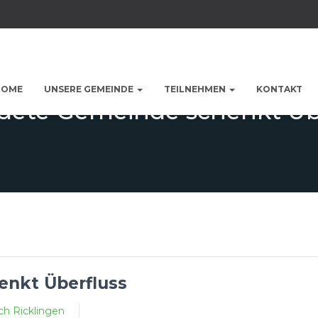
HOME
UNSERE GEMEINDE
TEILNEHMEN
KONTAKT
ete Gemeinde schenkt Üb
nkt Überfluss
ch Ricklingen