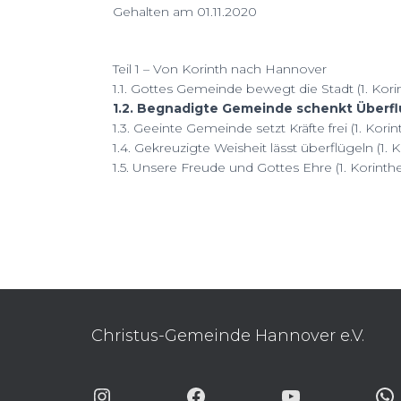
Gehalten am 01.11.2020
Teil 1 – Von Korinth nach Hannover
1.1. Gottes Gemeinde bewegt die Stadt (1. Korint
1.2. Begnadigte Gemeinde schenkt Überflus
1.3. Geeinte Gemeinde setzt Kräfte frei (1. Korint
1.4. Gekreuzigte Weisheit lässt überflügeln (1. Ko
1.5. Unsere Freude und Gottes Ehre (1. Korinther
Christus-Gemeinde Hannover e.V.
INSTAGRAM
FACEBOOK
YOUTUBE
WHA