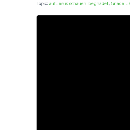
Topic:
auf Jesus schauen
,
begnadet
,
Gnade
,
J