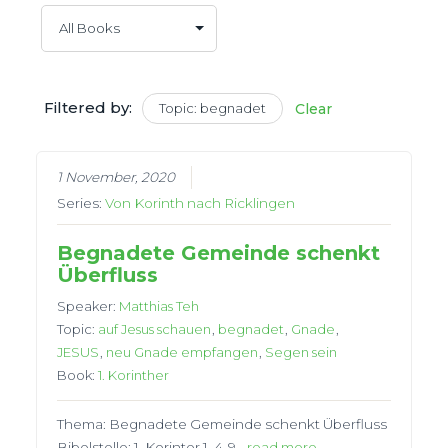
Filtered by:
Topic: begnadet
Clear
1 November, 2020
Series:
Von Korinth nach Ricklingen
Begnadete Gemeinde schenkt
Überfluss
Speaker:
Matthias Teh
Topic:
auf Jesus schauen
,
begnadet
,
Gnade
,
JESUS
,
neu Gnade empfangen
,
Segen sein
Book:
1. Korinther
Thema: Begnadete Gemeinde schenkt Überfluss
Bibelstelle: 1. Korinter 1, 4-9…
read more