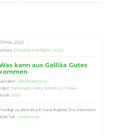
29 Mai, 2022
Series:
Einzelne Predigten 2022
Was kann aus Galiläa Gutes
kommen
Speaker:
Johannes Lucia
Topic:
Gehorsam
,
Herz
,
Intention
,
Treue
Book:
Jona
Predigt zu dem Buch Jona Kapitel 3+4 Intention
statt Tat…
read more