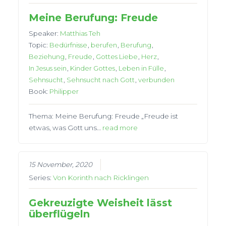
Meine Berufung: Freude
Speaker:
Matthias Teh
Topic:
Bedürfnisse
,
berufen
,
Berufung
,
Beziehung
,
Freude
,
Gottes Liebe
,
Herz
,
In Jesus sein
,
Kinder Gottes
,
Leben in Fülle
,
Sehnsucht
,
Sehnsucht nach Gott
,
verbunden
Book:
Philipper
Thema: Meine Berufung: Freude „Freude ist
etwas, was Gott uns…
read more
15 November, 2020
Series:
Von Korinth nach Ricklingen
Gekreuzigte Weisheit lässt
überflügeln