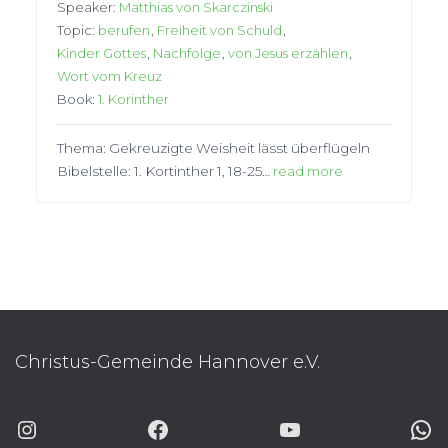
Speaker:
Matthias von Skarczinski
Topic:
berufen
,
Freiheit von Schuld
,
Kinder Gottes
,
Nachfolge
,
von Jesus erzählen
,
Wort vom Kreuz
Book:
1. Korinther
Thema: Gekreuzigte Weisheit lässt überflügeln
Bibelstelle: 1. Kortinther 1, 18-25…
read more
Christus-Gemeinde Hannover e.V.
INSTAGRAM
FACEBOOK
YOUTUBE
WHATSAP