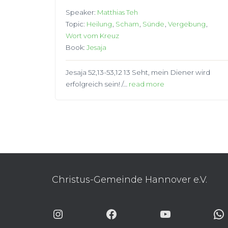
Speaker:
Matthias Teh
Topic:
Heilung
,
Scham
,
Sünde
,
Vergebung
,
Wort vom Kreuz
Book:
Jesaja
Jesaja 52,13-53,12 13 Seht, mein Diener wird
erfolgreich sein! /…
read more
Christus-Gemeinde Hannover e.V.
INSTAGRAM
FACEBOOK
YOUTUBE
WHA