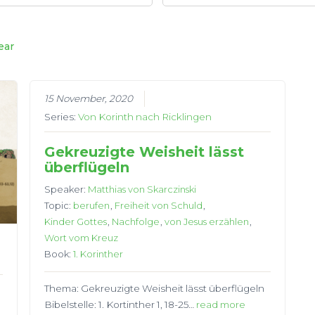
ear
15 November, 2020
Series:
Von Korinth nach Ricklingen
Gekreuzigte Weisheit lässt
überflügeln
Speaker:
Matthias von Skarczinski
Topic:
berufen
,
Freiheit von Schuld
,
Kinder Gottes
,
Nachfolge
,
von Jesus erzählen
,
Wort vom Kreuz
Book:
1. Korinther
Thema: Gekreuzigte Weisheit lässt überflügeln
Bibelstelle: 1. Kortinther 1, 18-25…
read more