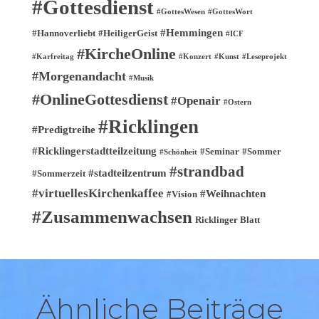
#Gottesdienst
#GottesWesen
#GottesWort
#Hemmingen
#Hannoverliebt
#HeiligerGeist
#ICF
#KircheOnline
#Karfreitag
#Konzert
#Kunst
#Leseprojekt
#Morgenandacht
#Musik
#OnlineGottesdienst
#Openair
#Ostern
#Ricklingen
#Predigtreihe
#Ricklingerstadtteilzeitung
#Seminar
#Sommer
#Schönheit
#strandbad
#stadteilzentrum
#Sommerzeit
#virtuellesKirchenkaffee
#Weihnachten
#Vision
#Zusammenwachsen
Ricklinger Blatt
Ähnliche Beiträge