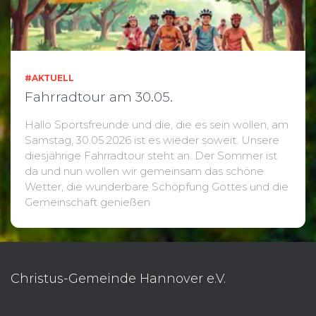
#AKTUELL
Fahrradtour am 30.05.
Hallo Sportsfreunde und die, die es sein wollen, am
Samstag, 30.05.2026 ist es wieder soweit. Unsere
diesjährige Fahrradtour steht an. Der Sommer ist
da und nun wollen wir gemeinsam das schöne
Wetter, die wunderbare Schöpfung Gottes und die
Gemeinschaft genießen
Christus-Gemeinde Hannover e.V.