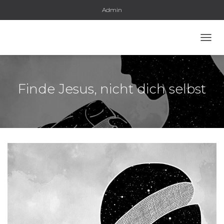
Admin
N
A
V
I
G
Finde Jesus, nicht dich selbst
A
T
I
O
N
U
M
S
C
H
A
L
T
E