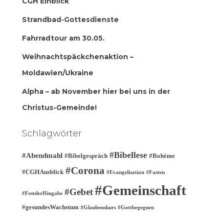
CGH Einblick
Strandbad-Gottesdienste
Fahrradtour am 30.05.
Weihnachtspäckchenaktion –
Moldawien/Ukraine
Alpha – ab November hier bei uns in der
Christus-Gemeinde!
Schlagwörter
#Bibellese
#Abendmahl
#Bibelgespräch
#Bohème
#Corona
#CGHAusblick
#Evangelisation
#Fasten
#Gemeinschaft
#Gebet
#FestderHingabe
#gesundesWachstum
#Glaubenskurs
#Gottbegegnen