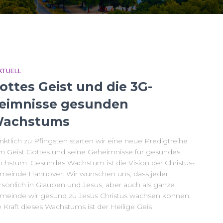
KTUELL
ottes Geist und die 3G-
eimnisse gesunden
achstums
ktlich zu Pfingsten starten wir eine neue Predigtreihe
m Geist Gottes und seine Geheimnisse für gesundes
chstum. Gesundes Wachstum ist die Vision der Christus-
meinde Hannover. Wir wünschen uns, dass jeder
rsönlich in Glauben und Jesus, aber auch als ganze
meinde wir gesund zu Jesus Christus wachsen können.
 Kraft dieses Wachstums ist der Heilige Geis