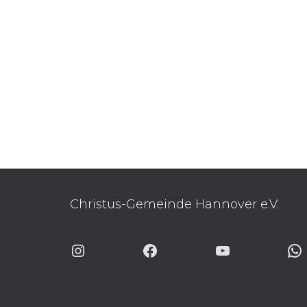
Christus-Gemeinde Hannover e.V.
INSTAGRAM
FACEBOOK
YOUTUBE
WHA