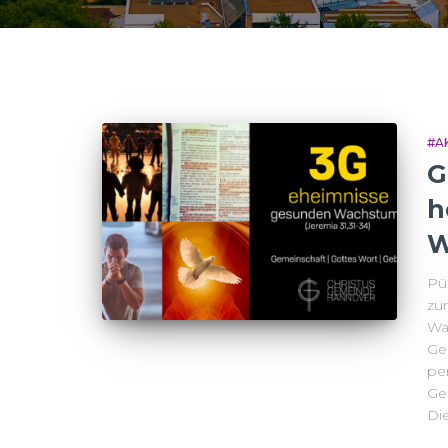
#A
G
h
W
Pün
zu
Wa
Ge
pe
Ge
Die