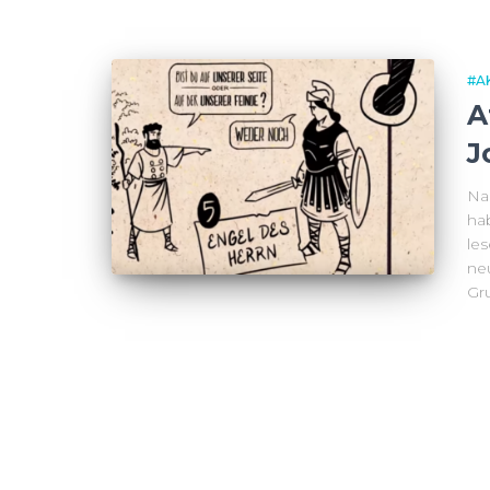
#A
A
J
Na
ha
le
ne
Gr