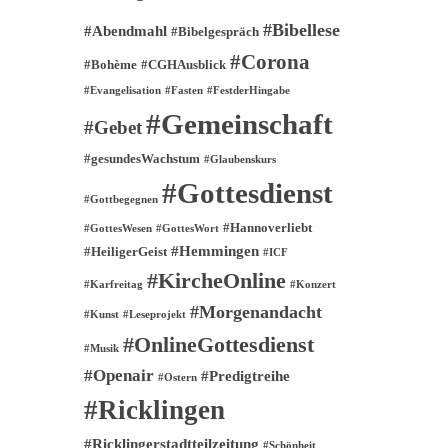
#Bibellese
#Abendmahl
#Bibelgespräch
#Corona
#Bohème
#CGHAusblick
#Evangelisation
#Fasten
#FestderHingabe
#Gemeinschaft
#Gebet
#gesundesWachstum
#Glaubenskurs
#Gottesdienst
#Gottbegegnen
#Hannoverliebt
#GottesWesen
#GottesWort
#Hemmingen
#HeiligerGeist
#ICF
#KircheOnline
#Karfreitag
#Konzert
#Morgenandacht
#Kunst
#Leseprojekt
#OnlineGottesdienst
#Musik
#Openair
#Predigtreihe
#Ostern
#Ricklingen
#Ricklingerstadtteilzeitung
#Schönheit