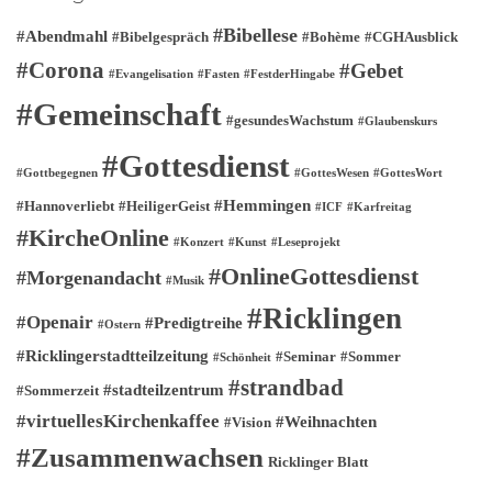
#Bibellese
#Abendmahl
#Bibelgespräch
#Bohème
#CGHAusblick
#Corona
#Gebet
#Evangelisation
#Fasten
#FestderHingabe
#Gemeinschaft
#gesundesWachstum
#Glaubenskurs
#Gottesdienst
#Gottbegegnen
#GottesWesen
#GottesWort
#Hemmingen
#Hannoverliebt
#HeiligerGeist
#ICF
#Karfreitag
#KircheOnline
#Konzert
#Kunst
#Leseprojekt
#OnlineGottesdienst
#Morgenandacht
#Musik
#Ricklingen
#Openair
#Predigtreihe
#Ostern
#Ricklingerstadtteilzeitung
#Seminar
#Sommer
#Schönheit
#strandbad
#stadteilzentrum
#Sommerzeit
#virtuellesKirchenkaffee
#Weihnachten
#Vision
#Zusammenwachsen
Ricklinger Blatt