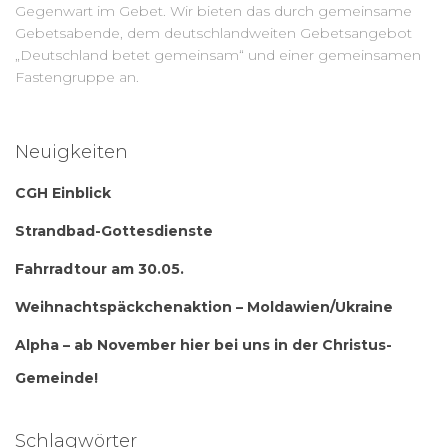
Gegenwart im Gebet. Wir bieten das durch gemeinsame
Gebetsabende, dem deutschlandweiten Gebetsangebot
„Deutschland betet gemeinsam“ und einer gemeinsamen
Fastengruppe an.
Neuigkeiten
CGH Einblick
Strandbad-Gottesdienste
Fahrradtour am 30.05.
Weihnachtspäckchenaktion – Moldawien/Ukraine
Alpha – ab November hier bei uns in der Christus-
Gemeinde!
Schlagwörter