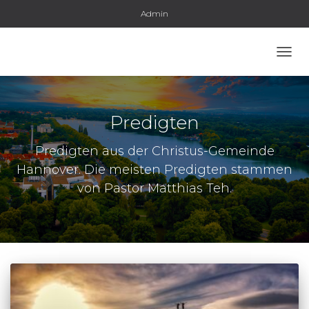
Admin
NAVI
UMSC
Predigten
Predigten aus der Christus-Gemeinde
Hannover. Die meisten Predigten stammen
von Pastor Matthias Teh.