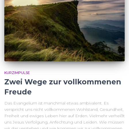
KURZIMPULSE
Zwei Wege zur vollkommenen
Freude
Das Evangelium ist manchmal etwas ambivalent. Es
verspricht uns nicht vollkommenen Wohlstand, Gesundheit,
Freiheit und ewiges Leben hier auf Erden. Vielmehr verheißt
uns Jesus Verfolgung, Anfechtung und Leiden. Wie müssen
wir das verstehen und wie kommen wir zur vollkommenen