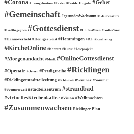
#Corona
#Gebet
#Evangelisation
#Fasten
#FestderHingabe
#Gemeinschaft
#gesundesWachstum
#Glaubenskurs
#Gottesdienst
#Gottbegegnen
#GottesWesen
#GottesWort
#Hemmingen
#Hannoverliebt
#HeiligerGeist
#ICF
#Karfreitag
#KircheOnline
#Konzert
#Kunst
#Leseprojekt
#OnlineGottesdienst
#Morgenandacht
#Musik
#Ricklingen
#Openair
#Predigtreihe
#Ostern
#Ricklingerstadtteilzeitung
#Seminar
#Sommer
#Schönheit
#strandbad
#stadteilzentrum
#Sommerzeit
#virtuellesKirchenkaffee
#Weihnachten
#Vision
#Zusammenwachsen
Ricklinger Blatt