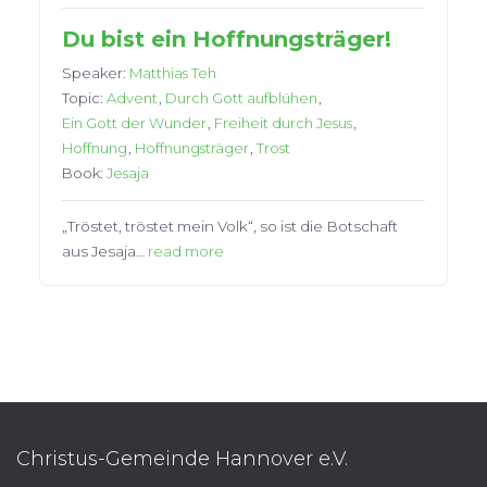
Du bist ein Hoffnungsträger!
Speaker:
Matthias Teh
Topic:
Advent
,
Durch Gott aufblühen
,
Ein Gott der Wunder
,
Freiheit durch Jesus
,
Hoffnung
,
Hoffnungsträger
,
Trost
Book:
Jesaja
„Tröstet, tröstet mein Volk“, so ist die Botschaft
aus Jesaja…
read more
Christus-Gemeinde Hannover e.V.