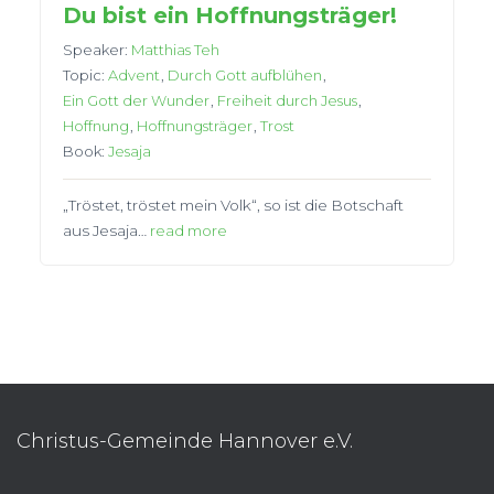
Du bist ein Hoffnungsträger!
Speaker:
Matthias Teh
Topic:
Advent
,
Durch Gott aufblühen
,
Ein Gott der Wunder
,
Freiheit durch Jesus
,
Hoffnung
,
Hoffnungsträger
,
Trost
Book:
Jesaja
„Tröstet, tröstet mein Volk“, so ist die Botschaft
aus Jesaja…
read more
Christus-Gemeinde Hannover e.V.