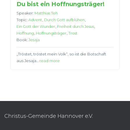
Du bist ein Hoffnungsträger!
Speaker:
Matthias Teh
Topic:
Advent
,
Durch Gott aufblühen
,
Ein Gott der Wunder
,
Freiheit durch Jesus
,
Hoffnung
,
Hoffnungsträger
,
Trost
Book:
Jesaja
„Tröstet, tröstet mein Volk“, so ist die Botschaft
aus Jesaja…
read more
Christus-Gemeinde Hannover e.V.