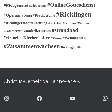
#OnlineGottesdienst
#Morgenandacht
#Musik
#Ricklingen
#Openair
#Predigtreihe
#Ostern
#Ricklingerstadtteilzeitung
#Seminar
#Sommer
#Schönheit
#strandbad
#stadteilzentrum
#Sommerzeit
#virtuellesKirchenkaffee
#Weihnachten
#Vision
#Zusammenwachsen
Ricklinger Blatt
Christus-Gemeinde Hannover e.V.
INSTAGRAM
FACEBOOK
YOUTUBE
WHATSAP