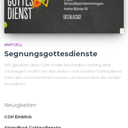
#AKTUELL
Segnungsgottesdienste
Wir glauben, dass Gott Kinder besonders wichtig sind.
Deswegen wollen wir den ersten und zweiten Gottesdienst
nach den Sommerferien nutzen, um besonders die Kinder
zu segnen.
Neuigkeiten
CGH Einblick
Strandbad-Gottesdienste