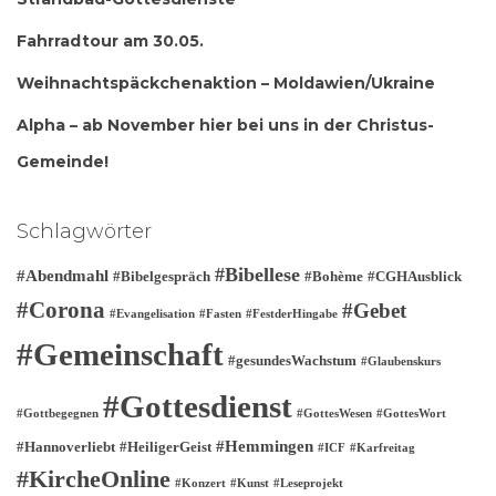
Fahrradtour am 30.05.
Weihnachtspäckchenaktion – Moldawien/Ukraine
Alpha – ab November hier bei uns in der Christus-
Gemeinde!
Schlagwörter
#Bibellese
#Abendmahl
#Bibelgespräch
#Bohème
#CGHAusblick
#Corona
#Gebet
#Evangelisation
#Fasten
#FestderHingabe
#Gemeinschaft
#gesundesWachstum
#Glaubenskurs
#Gottesdienst
#Gottbegegnen
#GottesWesen
#GottesWort
#Hemmingen
#Hannoverliebt
#HeiligerGeist
#ICF
#Karfreitag
#KircheOnline
#Konzert
#Kunst
#Leseprojekt