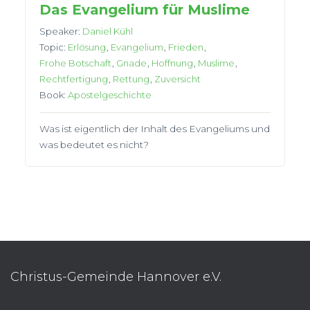
Das Evangelium für Muslime
Speaker:
Daniel Kühl
Topic:
Erlösung
,
Evangelium
,
Frieden
,
Frohe Botschaft
,
Gnade
,
Hoffnung
,
Muslime
,
Rechtfertigung
,
Rettung
,
Zuversicht
Book:
Apostelgeschichte
Was ist eigentlich der Inhalt des Evangeliums und
was bedeutet es nicht?
Christus-Gemeinde Hannover e.V.