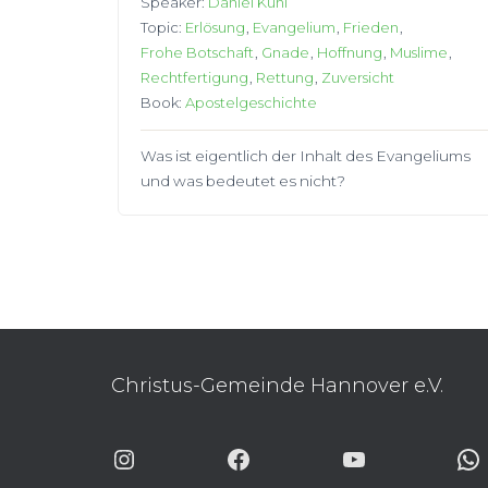
Speaker:
Daniel Kühl
Topic:
Erlösung
,
Evangelium
,
Frieden
,
Frohe Botschaft
,
Gnade
,
Hoffnung
,
Muslime
,
Rechtfertigung
,
Rettung
,
Zuversicht
Book:
Apostelgeschichte
Was ist eigentlich der Inhalt des Evangeliums
und was bedeutet es nicht?
Christus-Gemeinde Hannover e.V.
INSTAGRAM
FACEBOOK
YOUTUBE
WHA