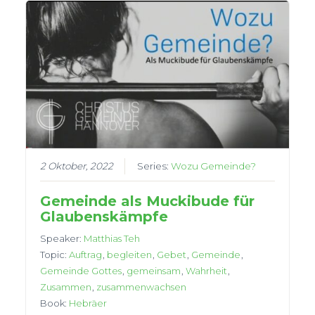
2 Oktober, 2022
Series:
Wozu Gemeinde?
Gemeinde als Muckibude für
Glaubenskämpfe
Speaker:
Matthias Teh
Topic:
Auftrag
,
begleiten
,
Gebet
,
Gemeinde
,
Gemeinde Gottes
,
gemeinsam
,
Wahrheit
,
Zusammen
,
zusammenwachsen
Book:
Hebräer