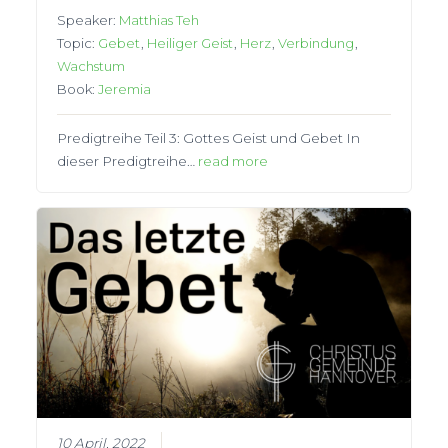
Speaker:
Matthias Teh
Topic:
Gebet
,
Heiliger Geist
,
Herz
,
Verbindung
,
Wachstum
Book:
Jeremia
Predigtreihe Teil 3: Gottes Geist und Gebet In
dieser Predigtreihe…
read more
10 April, 2022