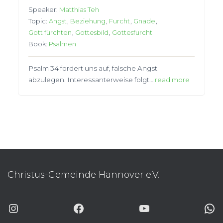
Speaker:
Matthias Teh
Topic:
Angst
,
Beziehung
,
Furcht
,
Gnade
,
Gott fürchten
,
Gottesbild
,
Gottesfurcht
Book:
Psalmen
Psalm 34 fordert uns auf, falsche Angst
abzulegen. Interessanterweise folgt…
read more
Christus-Gemeinde Hannover e.V.
INSTAGRAM
FACEBOOK
YOUTUBE
WHATSAP