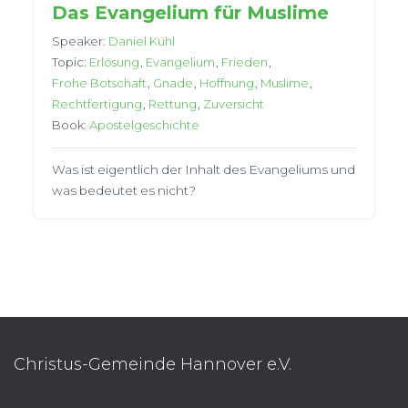
Das Evangelium für Muslime
Speaker:
Daniel Kühl
Topic:
Erlösung
,
Evangelium
,
Frieden
,
Frohe Botschaft
,
Gnade
,
Hoffnung
,
Muslime
,
Rechtfertigung
,
Rettung
,
Zuversicht
Book:
Apostelgeschichte
Was ist eigentlich der Inhalt des Evangeliums und
was bedeutet es nicht?
Christus-Gemeinde Hannover e.V.