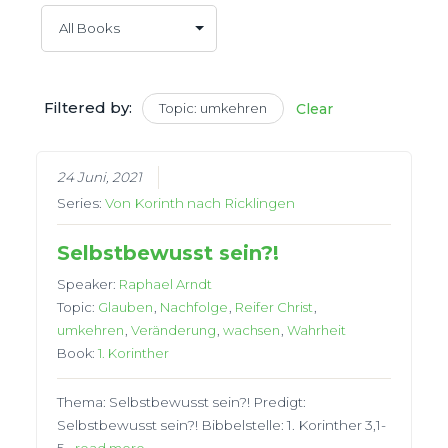
Filtered by:
Topic: umkehren
Clear
24 Juni, 2021
Series:
Von Korinth nach Ricklingen
Selbstbewusst sein?!
Speaker:
Raphael Arndt
Topic:
Glauben
,
Nachfolge
,
Reifer Christ
,
umkehren
,
Veränderung
,
wachsen
,
Wahrheit
Book:
1. Korinther
Thema: Selbstbewusst sein?! Predigt:
Selbstbewusst sein?! Bibbelstelle: 1. Korinther 3,1-
5…
read more