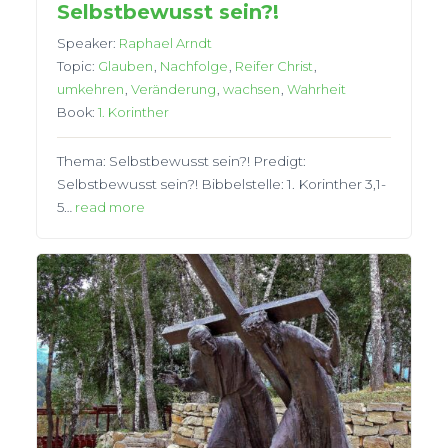
Selbstbewusst sein?!
Speaker:
Raphael Arndt
Topic:
Glauben
,
Nachfolge
,
Reifer Christ
,
umkehren
,
Veränderung
,
wachsen
,
Wahrheit
Book:
1. Korinther
Thema: Selbstbewusst sein?! Predigt:
Selbstbewusst sein?! Bibbelstelle: 1. Korinther 3,1-
5…
read more