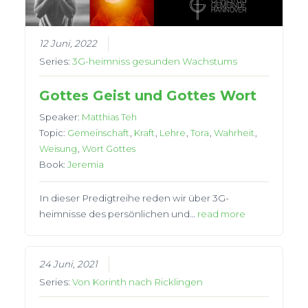
12 Juni, 2022
Series:
3G-heimniss gesunden Wachstums
Gottes Geist und Gottes Wort
Speaker:
Matthias Teh
Topic:
Gemeinschaft
,
Kraft
,
Lehre
,
Tora
,
Wahrheit
,
Weisung
,
Wort Gottes
Book:
Jeremia
In dieser Predigtreihe reden wir über 3G-
heimnisse des persönlichen und…
read more
24 Juni, 2021
Series:
Von Korinth nach Ricklingen