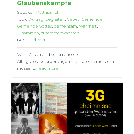
Glaubenskämpfe
Speaker:
Matthias Teh
Topic:
Auftrag
,
begleiten
,
Gebet
,
Gemeinde
,
Gemeinde Gottes
,
gemeinsam
,
Wahrheit
,
Zusammen
,
zusammenwachsen
Book:
Hebräer
Wir müssen und sollen unsere
Alltagsherausforderungen nicht alleine meistern
müssen….
read more