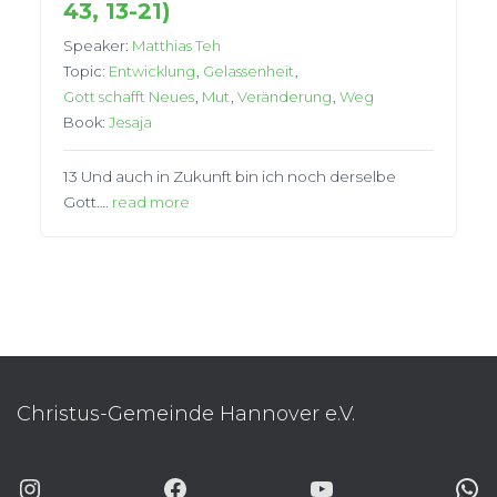
43, 13-21)
Speaker:
Matthias Teh
Topic:
Entwicklung
,
Gelassenheit
,
Gott schafft Neues
,
Mut
,
Veränderung
,
Weg
Book:
Jesaja
13 Und auch in Zukunft bin ich noch derselbe
Gott….
read more
Christus-Gemeinde Hannover e.V.
INSTAGRAM
FACEBOOK
YOUTUBE
WHATSAP