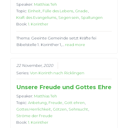
Speaker:
Matthias Teh
Topic:
Einheit
,
Fülle des Lebens
,
Gnade
,
Kraft des Evangeliums
,
Segen sein
,
Spaltungen
Book:
1. Korinther
Thema: Geeinte Gemeinde setzt Kräfte fei
Bibelstelle 1. Korinther 1,…
read more
22 November, 2020
Series:
Von Korinth nach Ricklingen
Unsere Freude und Gottes Ehre
Speaker:
Matthias Teh
Topic:
Anbetung
,
Freude
,
Gott ehren
,
Gottes Herrlichkeit
,
Götzen
,
Sehnsucht
,
Ströme der Freude
Book:
1. Korinther