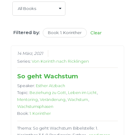
Filtered by:
Book: 1. Korinther
Clear
14 März, 2021
Series:
Von Korinth nach Ricklingen
So geht Wachstum
Speaker:
Esther Atzbach
Topic:
Beziehung zu Gott
,
Leben im Licht
,
Mentoring
,
Veränderung
,
Wachstum
,
Wachstumsphasen
Book:
1. Korinther
Thema: So geht Wachstum Bibelstelle: 1.
Korimther 3,5-8 Predigerin: Esther…
read more