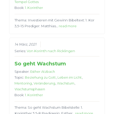
Tempel Gottes
Book:
1. Korinther
Thema: Investieren mit Gewinn Bibeltext: 1. Kor
3,9-15 Prediger: Matthias…
read more
14 März, 2021
Series:
Von Korinth nach Ricklingen
So geht Wachstum
Speaker:
Esther Atzbach
Topic:
Beziehung zu Gott
,
Leben im Licht
,
Mentoring
,
Veränderung
,
Wachstum
,
Wachstumsphasen
Book:
1. Korinther
Thema: So geht Wachstum Bibelstelle: 1.
Korimther 3,5-8 Predigerin: Esther…
read more