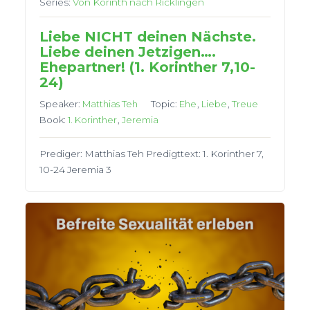
Series:
Von Korinth nach Ricklingen
Liebe NICHT deinen Nächste.
Liebe deinen Jetzigen….
Ehepartner! (1. Korinther 7,10-
24)
Speaker:
Matthias Teh
Topic:
Ehe
,
Liebe
,
Treue
Book:
1. Korinther
,
Jeremia
Prediger: Matthias Teh Predigttext: 1. Korinther 7,
10-24 Jeremia 3